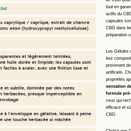
tout en garan
 cbd
actifs du CBD
capsules sont
es caprylique / caprique, extrait de chanvre
CBD dans leur
 hpmc e464 (hydroxypropyl methylcellulose)
préparation o
Les Gélules 
nsparentes et légèrement teintées,
leur composit
ne huile dorée et limpide; les capsules sont
provenant de 
 faciles à avaler, avec une finition lisse et
artificiels. 
sensation d
e et subtile, dominée par des notes
formule pré
et herbacées, presque imperceptible en
’enrobage
ceux qui rech
efficace et sû
e à l’enveloppe en gélatine, laissant à peine
CBD.
tre une touche herbacée si mâchée
Choisir nos