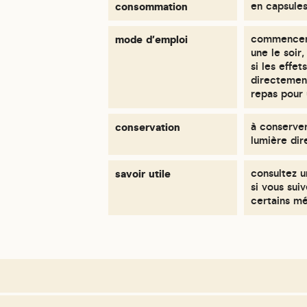
consommation
en capsule
mode d'emploi
commencer p
une le soir
si les effet
directement
repas pour
conservation
à conserver 
lumière dir
savoir utile
consultez u
si vous sui
certains m