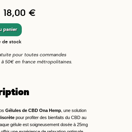
18,00 €
u panier
 de stock
ratuite pour toutes commandes
 à 50€ en france métropolitaines.
ription
os 
Gélules de CBD Ona Hemp
, une solution 
discrète
 pour profiter des bienfaits du CBD au 
haque gélule est soigneusement dosée à 25mg 
ffrir une expérience de relaxation optimale, 