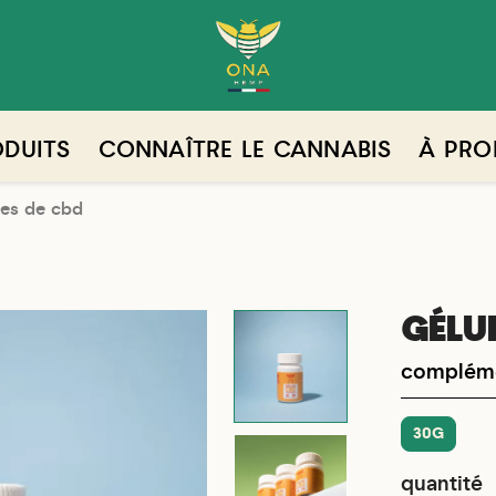
DUITS
CONNAÎTRE LE CANNABIS
À PRO
les de cbd
GÉLU
compléme
30G
quantité