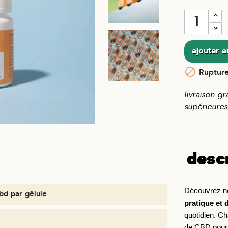
ajouter a

Rupture
livraison g
supérieures
desc
Découvrez n
bd par gélule
pratique et 
quotidien. C
de CBD pour o