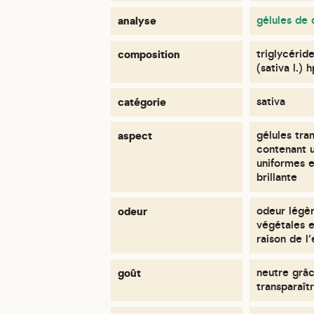
analyse
gélules de
composition
triglycérid
(sativa l.)
catégorie
sativa
aspect
gélules tra
contenant u
uniformes et
brillante
odeur
odeur légèr
végétales 
raison de l
goût
neutre grâc
transparaî