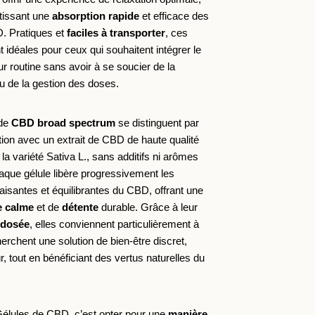
tissant une 
absorption rapide
 et efficace des 
. Pratiques et
 faciles à transporter
, ces 
 idéales pour ceux qui souhaitent intégrer le 
 routine sans avoir à se soucier de la 
u de la gestion des doses.
de 
CBD broad spectrum
 se distinguent par 
ion avec un extrait de CBD de haute qualité 
la variété Sativa L., sans additifs ni arômes 
Chaque gélule libère progressivement les 
propriétés apaisantes et équilibrantes du CBD, offrant une 
e calme
 et de 
détente
 durable. Grâce à leur 
-dosée
, elles conviennent particulièrement à 
erchent une solution de bien-être discret, 
r, tout en bénéficiant des vertus naturelles du 
 Gélules de CBD, c’est opter pour une
 manière 