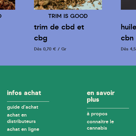
DODO
huile cbd 10%
cbn 5%
Dès 4,50 € / ml
infos achat
en savoir
plus
guide d'achat
à propos
achat en
distributeurs
connaître le
cannabis
achat en ligne