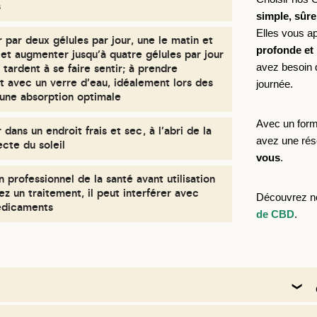
s
simple, sûre
Elles vous a
ar deux gélules par jour, une le matin et
profonde et 
, et augmenter jusqu’à quatre gélules par jour
avez besoin d
s tardent à se faire sentir; à prendre
 avec un verre d'eau, idéalement lors des
journée. 
 une absorption optimale
Avec un format pratique de 30 capsules de CBD, vous
dans un endroit frais et sec, à l'abri de la
avez une rés
ecte du soleil
vous
.
n professionnel de la santé avant utilisation
vez un traitement, il peut interférer avec
Découvrez 
édicaments
de CBD
.