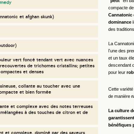
"petit" 
en ba
remedy
Cannatonic 
nnatonic et afghan skunk)
dominance i
des tradition
La Cannatoni
outdoor)
l'une des pre
et un taux él
ouleur vert foncé tendant vert avec nuances
descendant d
recouvertes de trichomes cristallins; petites
 compactes et denses
pour leur 
rob
sineuse, collante au toucher avec une
Cette variété à dominance indica est cultivée en extérieur
compacte et bien formée
de manière
r
sante et complexe avec des notes terreuses
La culture d
 mélangées à des touches de citron et de
garantissent
bénéfiques p
ant et complexe, dominé par des saveurs