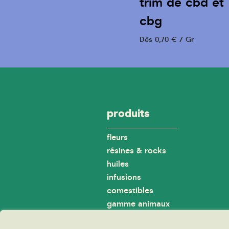
trim de cbd et
cbg
Dès 0,70 € / Gr
produits
fleurs
résines & rocks
huiles
infusions
comestibles
gamme animaux