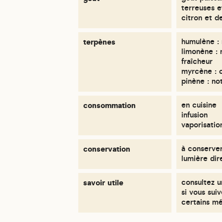
terreuses e
citron et d
terpènes
humulène : 
limonène :
fraîcheur
myrcène : 
pinène : no
consommation
en cuisine
infusion
vaporisatio
conservation
à conserver 
lumière dir
savoir utile
consultez u
si vous sui
certains m