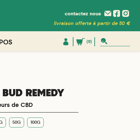
contactez nous
livraison offerte à partir de 50 €
POS
(0)
I BUD REMEDY
leurs de CBD
G
50G
100G