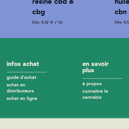
résine cbd &
huil
cbg
cbn
Dès 4,32 € / Gr
Dès 4,5
infos achat
en savoir
plus
guide d'achat
à propos
achat en
distributeurs
connaître le
cannabis
achat en ligne