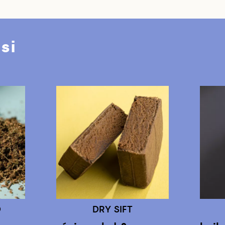
si
D
DRY SIFT