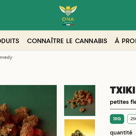
DUITS
CONNAÎTRE LE CANNABIS
À PRO
remedy
TXIK
petites f
10G
25
quantité