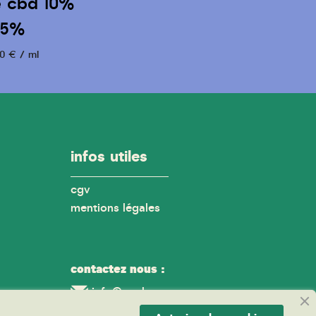
e cbd 10%
 5%
0 € / ml
infos utiles
cgv
mentions légales
contactez nous :
info@onahemp.com
ona hemp