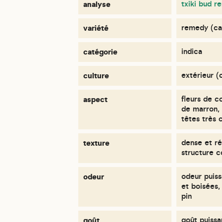
analyse
txiki bud 
variété
remedy (ca
catégorie
indica
culture
extérieur (
aspect
fleurs de c
de marron, 
têtes très
texture
dense et ré
structure 
odeur
odeur puis
et boisées,
pin
goût
goût puiss