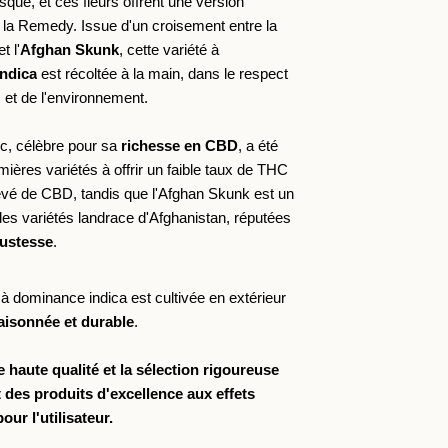
sque, et ces fleurs offrent une version 
compacte de la Remedy. Issue d'un croisement entre la 
et l'
Afghan Skunk
, cette variété à 
ndica
 est récoltée à la main, dans le respect 
s et de l'environnement.
c, célèbre pour sa 
richesse en CBD
, a été 
mières variétés à offrir un faible taux de THC 
evé de CBD, tandis que l'Afghan Skunk est un 
es variétés landrace d'Afghanistan, réputées 
ustesse
.
aisonnée et durable
.
e haute qualité et la sélection rigoureuse
 des produits d'excellence aux effets
our l'utilisateur.