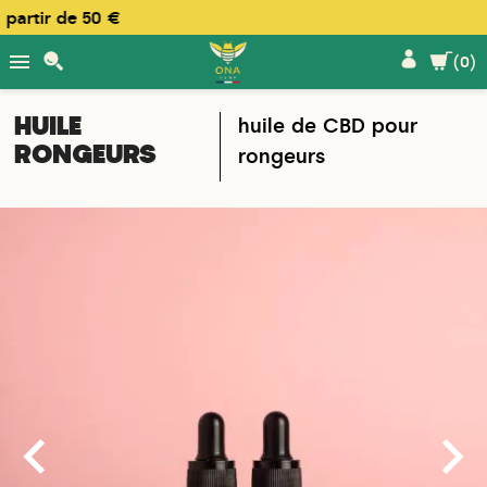
rtir de 50 €

(0)
HUILE
huile de CBD pour
RONGEURS
rongeurs

