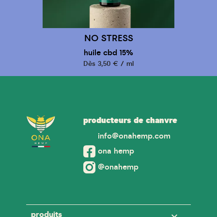
NO STRESS
huile cbd 15%
Dès 3,50 € / ml
producteurs de chanvre
info@onahemp.com
ona hemp
@onahemp
produits
