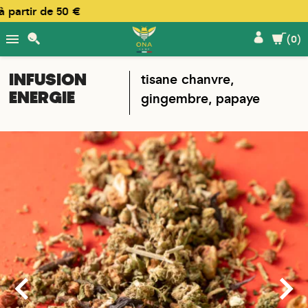
artir de 50 €

(0)
INFUSION
tisane chanvre,
ENERGIE
gingembre, papaye

