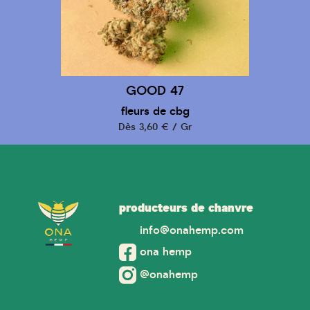
GOOD 47
fleurs de cbg
Dès 3,60 € / Gr
producteurs de chanvre
info@onahemp.com
ona hemp
@onahemp